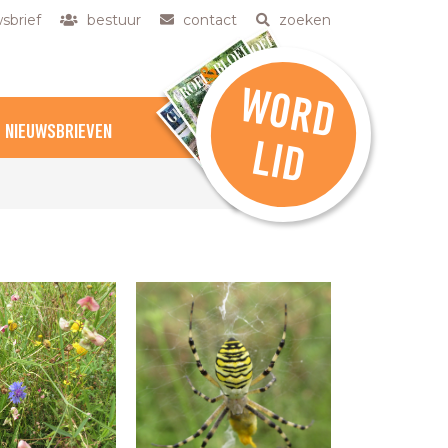
sbrief
bestuur
contact
zoeken
W
O
R
D
NIEUWSBRIEVEN
L
ID