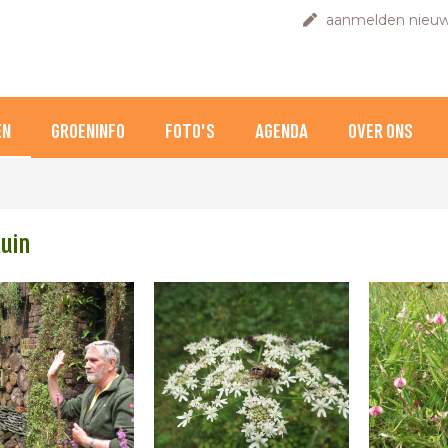
aanmelden nieuw
EN
GROENINFO
FOTO'S
AGENDA
OVER ONS
uin