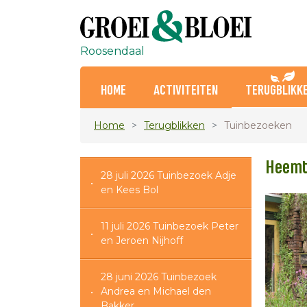
Roosendaal
HOME
ACTIVITEITEN
TERUGBLIKK
Home
Terugblikken
Tuinbezoeken
Heemt
28 juli 2026 Tuinbezoek Adje
en Kees Bol
11 juli 2026 Tuinbezoek Peter
en Jeroen Nijhoff
28 juni 2026 Tuinbezoek
Andrea en Michael den
Bakker