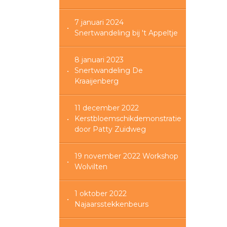
7 januari 2024
Snertwandeling bij 't Appeltje
8 januari 2023
Snertwandeling De
Kraaijenberg
11 december 2022
Kerstbloemschikdemonstratie
door Patty Zuidweg
19 november 2022 Workshop
Wolvilten
1 oktober 2022
Najaarsstekkenbeurs