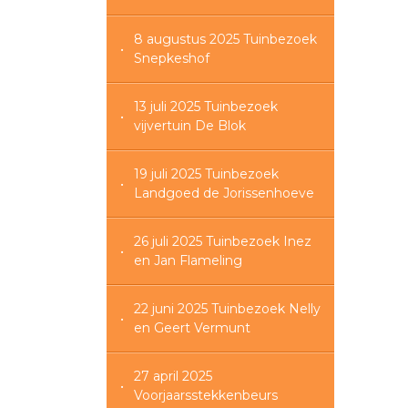
8 augustus 2025 Tuinbezoek
Snepkeshof
13 juli 2025 Tuinbezoek
vijvertuin De Blok
19 juli 2025 Tuinbezoek
Landgoed de Jorissenhoeve
26 juli 2025 Tuinbezoek Inez
en Jan Flameling
22 juni 2025 Tuinbezoek Nelly
en Geert Vermunt
27 april 2025
Voorjaarsstekkenbeurs