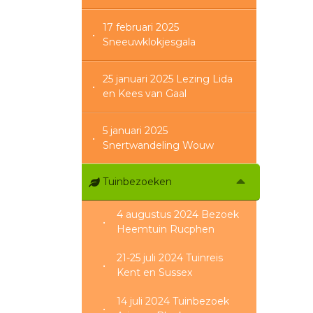
17 februari 2025
Sneeuwklokjesgala
25 januari 2025 Lezing Lida
en Kees van Gaal
5 januari 2025
Snertwandeling Wouw
Tuinbezoeken
4 augustus 2024 Bezoek
Heemtuin Rucphen
21-25 juli 2024 Tuinreis
Kent en Sussex
14 juli 2024 Tuinbezoek