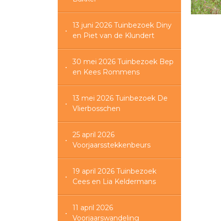
13 juni 2026 Tuinbezoek Diny
en Piet van de Klundert
30 mei 2026 Tuinbezoek Bep
en Kees Rommens
13 mei 2026 Tuinbezoek De
Vlierbosschen
25 april 2026
Voorjaarsstekkenbeurs
19 april 2026 Tuinbezoek
Cees en Lia Keldermans
11 april 2026
Voorjaarswandeling