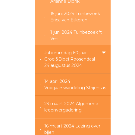
Arianne Blonk
15 juni 2024 Tuinbezoek
Erica van Eijkeren
1 juni 2024 Tuinbezoek 't
Ven
Jubileumdag 60 jaar
Groei&Bloei Roosendaal
24 augustus 2024
14 april 2024
Voorjaarswandeling Strijensas
23 maart 2024 Algemene
ledenvergadering
16 maart 2024 Lezing over
bijen