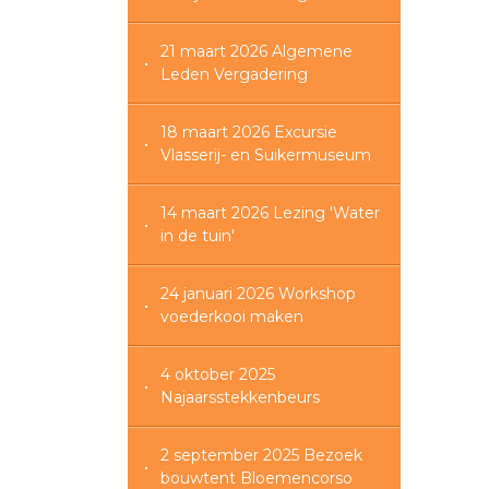
21 maart 2026 Algemene
Leden Vergadering
18 maart 2026 Excursie
Vlasserij- en Suikermuseum
14 maart 2026 Lezing 'Water
in de tuin'
24 januari 2026 Workshop
voederkooi maken
4 oktober 2025
Najaarsstekkenbeurs
2 september 2025 Bezoek
bouwtent Bloemencorso